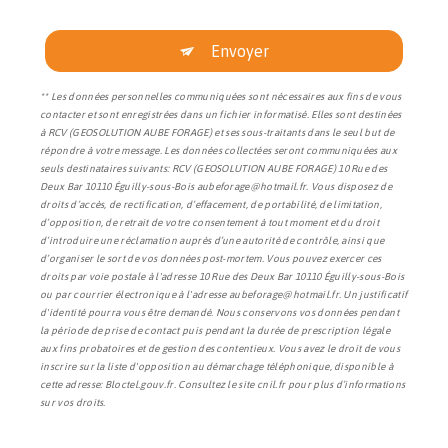
Envoyer
** Les données personnelles communiquées sont nécessaires aux fins de vous
contacter et sont enregistrées dans un fichier informatisé. Elles sont destinées
à RCV (GEOSOLUTION AUBE FORAGE) et ses sous-traitants dans le seul but de
répondre à votre message. Les données collectées seront communiquées aux
seuls destinataires suivants: RCV (GEOSOLUTION AUBE FORAGE) 10 Rue des
Deux Bar 10110 Éguilly-sous-Bois aubeforage@hotmail.fr. Vous disposez de
droits d’accès, de rectification, d’effacement, de portabilité, de limitation,
d’opposition, de retrait de votre consentement à tout moment et du droit
d’introduire une réclamation auprès d’une autorité de contrôle, ainsi que
d’organiser le sort de vos données post-mortem. Vous pouvez exercer ces
droits par voie postale à l'adresse 10 Rue des Deux Bar 10110 Éguilly-sous-Bois
ou par courrier électronique à l'adresse aubeforage@hotmail.fr. Un justificatif
d'identité pourra vous être demandé. Nous conservons vos données pendant
la période de prise de contact puis pendant la durée de prescription légale
aux fins probatoires et de gestion des contentieux. Vous avez le droit de vous
inscrire sur la liste d'opposition au démarchage téléphonique, disponible à
cette adresse:
Bloctel.gouv.fr
. Consultez le site cnil.fr pour plus d’informations
sur vos droits.