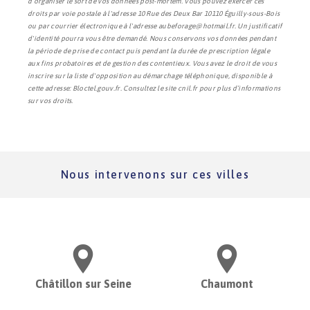
d’organiser le sort de vos données post-mortem. Vous pouvez exercer ces
droits par voie postale à l'adresse 10 Rue des Deux Bar 10110 Éguilly-sous-Bois
ou par courrier électronique à l'adresse aubeforage@hotmail.fr. Un justificatif
d'identité pourra vous être demandé. Nous conservons vos données pendant
la période de prise de contact puis pendant la durée de prescription légale
aux fins probatoires et de gestion des contentieux. Vous avez le droit de vous
inscrire sur la liste d'opposition au démarchage téléphonique, disponible à
cette adresse:
Bloctel.gouv.fr
. Consultez le site cnil.fr pour plus d’informations
sur vos droits.
Nous intervenons sur ces villes
Châtillon sur Seine
Chaumont