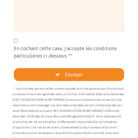
En cochant cette case, j'accepte les conditions
particulières ci-dessous **
Envoyer
** Les données personnelles communiquées sont nécessaires aux fins de vous
contacter et sont enregistrées dans un fichier informatisé. Elles sont destinées
à RCV (GEOSOLUTION AUBE FORAGE) et ses sous-traitants dans le seul but de
répondre à votre message. Les données collectées seront communiquées aux
seuls destinataires suivants: RCV (GEOSOLUTION AUBE FORAGE) 10 Rue des
Deux Bar 10110 Éguilly-sous-Bois aubeforage@hotmail.fr. Vous disposez de
droits d’accès, de rectification, d’effacement, de portabilité, de limitation,
d’opposition, de retrait de votre consentement à tout moment et du droit
d’introduire une réclamation auprès d’une autorité de contrôle, ainsi que