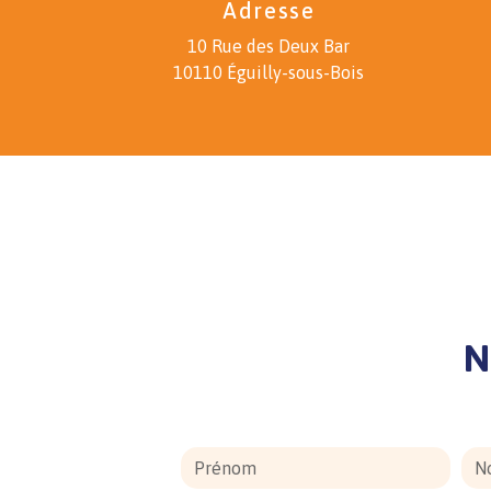
Adresse
10 Rue des Deux Bar
10110 Éguilly-sous-Bois
N