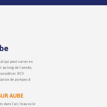
ube
al qui peut varier en
t au long de l'année,
considérer. RCV
llation de pompes à
SUR AUBE
dans l'air, l'eau ou le