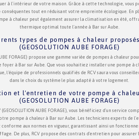
tuer à l'intérieur de votre maison. Grâce à cette technologie, vous 
 conséquentes tout en réduisant votre empreinte écologique. En pl
mpe à chaleur peut également assurer la climatisation en été, offra
thermique optimal toute l'année à Bar sur Aube.
érents types de pompes à chaleur proposé
(GEOSOLUTION AUBE FORAGE)
E FORAGE) propose une gamme variée de pompes à chaleur pour
 foyer à Bar sur Aube. Que vous souhaitiez installer une pompe à cha
e, l'équipe de professionnels qualifiés de RCV saura vous conseill
dans le choix du système le plus adapté à votre logement.
ation et l'entretien de votre pompe à chale
(GEOSOLUTION AUBE FORAGE)
V (GEOSOLUTION AUBE FORAGE), vous bénéficiez d'un service compl
votre pompe à chaleur à Bar sur Aube. Les techniciens experts de l'
et conforme aux normes en vigueur, garantissant ainsi un fonctionn
fage. De plus, RCV propose des contrats d'entretien pour assurer l