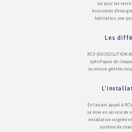
sol pour les resti
économies d'énergie
habitation, une po
Les diff
RCV (GEOSOLUTION AUB
spécifiques de chaque
ou encore géothermiqu
L'install
En faisant appel à RC
la mise en service de 
installation soignée 
système de chauf