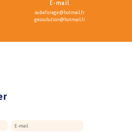
E-mail
aubeforage@hotmail.fr
geosolution@hotmail.fr
er