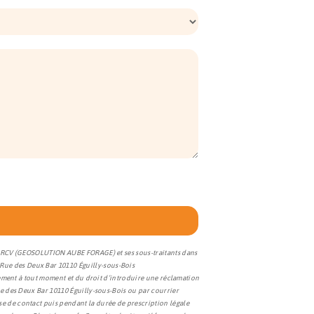
s à RCV (GEOSOLUTION AUBE FORAGE) et ses sous-traitants dans
Rue des Deux Bar 10110 Éguilly-sous-Bois
ntement à tout moment et du droit d’introduire une réclamation
ue des Deux Bar 10110 Éguilly-sous-Bois ou par courrier
e de contact puis pendant la durée de prescription légale