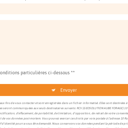
conditions particulières ci-dessous **
Envoyer
x fins de vous contacter et sont enregistrées dans un fichier informatisé. Elles sont destinée
tées seront communiquées aux seuls destinataires suivants: RCV (GEOSOLUTION AUBE FORAGE) 10 
tification, d’effacement, de portabilité, de limitation, d’opposition, de retrait de votre conse
ort de vos données post-mortem. Vous pouvez exercer ces droits par voie postale à l'adresse 10 R
tif d'identité pourra vous être demandé. Nous conservons vos données pendant la période de pris