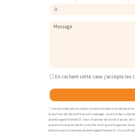
En cochant cette case, j'accepte les 
** Les données personnelles communiquées sont nécessaires au
le seul but de répondre à votre message. Les données collec
aubeforage@hotmail.fr. Vous disposez de droits d’accès, de rec
auprès d’une autorité de contrôle, ainsi que d’organiser le s
électronique à l'adresse aubeforage@hotmail.fr. Un justifica