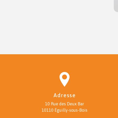
Adresse
10 Rue des Deux Bar
10110 Éguilly-sous-Bois