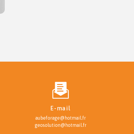
E-mail
aubeforage@hotmail.fr
geosolution@hotmail.fr