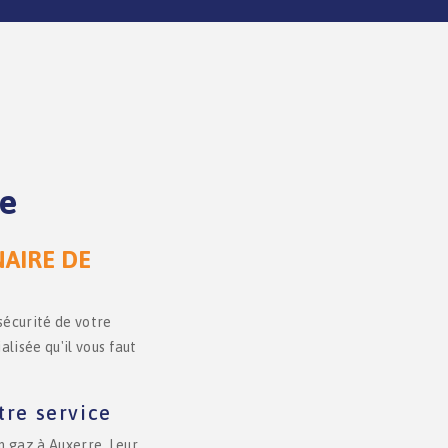
re
NAIRE DE
sécurité de votre
isée qu'il vous faut
tre service
n gaz à Auxerre. Leur