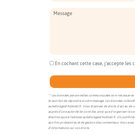
En cochant cette case, j'accepte les 
** Les données personnelles communiquées sont nécessaires au
le seul but de répondre à votre message. Les données collec
aubeforage@hotmail.fr. Vous disposez de droits d’accès, de rec
auprès d’une autorité de contrôle, ainsi que d’organiser le s
électronique à l'adresse aubeforage@hotmail.fr. Un justifica
aux fins probatoires et de gestion des contentieux. Vous avez 
d’informations sur vos droits.