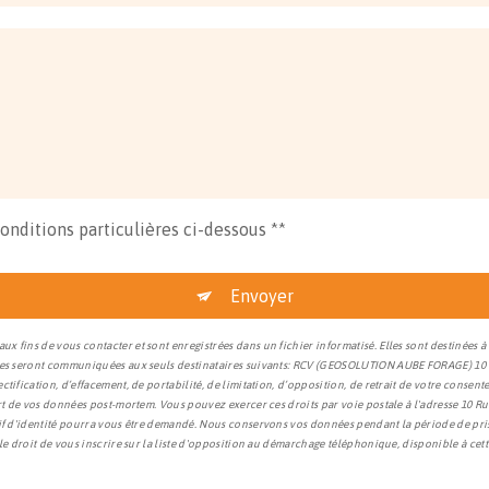
conditions particulières ci-dessous **
Envoyer
x fins de vous contacter et sont enregistrées dans un fichier informatisé. Elles sont destinée
tées seront communiquées aux seuls destinataires suivants: RCV (GEOSOLUTION AUBE FORAGE) 10 
tification, d’effacement, de portabilité, de limitation, d’opposition, de retrait de votre conse
ort de vos données post-mortem. Vous pouvez exercer ces droits par voie postale à l'adresse 10 R
tif d'identité pourra vous être demandé. Nous conservons vos données pendant la période de pris
le droit de vous inscrire sur la liste d'opposition au démarchage téléphonique, disponible à cet