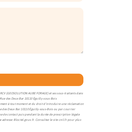
s à RCV (GEOSOLUTION AUBE FORAGE) et ses sous-traitants dans
Rue des Deux Bar 10110 Éguilly-sous-Bois
ntement à tout moment et du droit d’introduire une réclamation
ue des Deux Bar 10110 Éguilly-sous-Bois ou par courrier
e de contact puis pendant la durée de prescription légale
te adresse:
Bloctel.gouv.fr
. Consultez le site cnil.fr pour plus