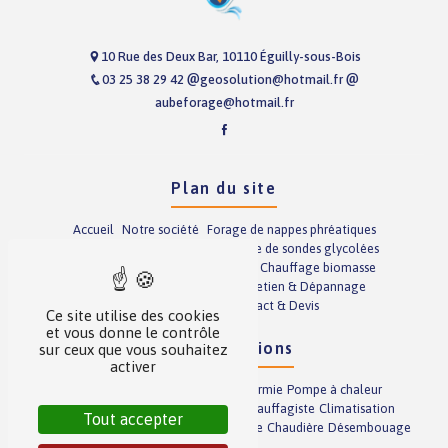
10 Rue des Deux Bar, 10110 Éguilly-sous-Bois
03 25 38 29 42
geosolution@hotmail.fr
aubeforage@hotmail.fr
Plan du site
Accueil
Notre société
Forage de nappes phréatiques
Forage de sondes glycolées
Pose de sondes glycolées
Prestations annexes
Chauffage
Chauffage biomasse
Climatisation
Plomberie
Entretien & Dépannage
Nos réalisations
Contact & Devis
Ce site utilise des cookies
et vous donne le contrôle
Nos prestations
sur ceux que vous souhaitez
activer
Chauffage
Entretien gaz
Géothermie
Pompe à chaleur
Poêle à granulés
Entretien fioul
Chauffagiste
Climatisation
Tout accepter
Forage
Plancher chauffant
Dépannage
Chaudière
Désembouage