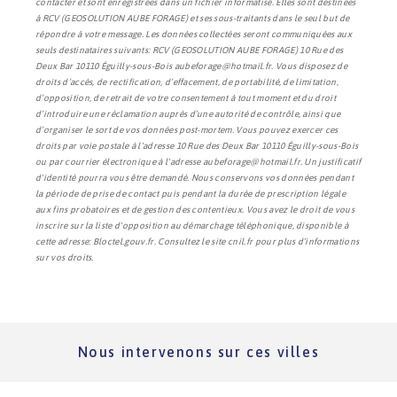
contacter et sont enregistrées dans un fichier informatisé. Elles sont destinées
à RCV (GEOSOLUTION AUBE FORAGE) et ses sous-traitants dans le seul but de
répondre à votre message. Les données collectées seront communiquées aux
seuls destinataires suivants: RCV (GEOSOLUTION AUBE FORAGE) 10 Rue des
Deux Bar 10110 Éguilly-sous-Bois aubeforage@hotmail.fr. Vous disposez de
droits d’accès, de rectification, d’effacement, de portabilité, de limitation,
d’opposition, de retrait de votre consentement à tout moment et du droit
d’introduire une réclamation auprès d’une autorité de contrôle, ainsi que
d’organiser le sort de vos données post-mortem. Vous pouvez exercer ces
droits par voie postale à l'adresse 10 Rue des Deux Bar 10110 Éguilly-sous-Bois
ou par courrier électronique à l'adresse aubeforage@hotmail.fr. Un justificatif
d'identité pourra vous être demandé. Nous conservons vos données pendant
la période de prise de contact puis pendant la durée de prescription légale
aux fins probatoires et de gestion des contentieux. Vous avez le droit de vous
inscrire sur la liste d'opposition au démarchage téléphonique, disponible à
cette adresse:
Bloctel.gouv.fr
. Consultez le site cnil.fr pour plus d’informations
sur vos droits.
Nous intervenons sur ces villes