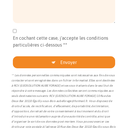
En cochant cette case, j'accepte les conditions
particulières ci-dessous **
Envoyer
** Les données personnelles communiquées sont nécessaires aux fins de vous
contacter et sont enregistrées dans un fichier informatisé. Elles sont destinées
à RCV (GEOSOLUTION AUBE FORAGE) et ses sous-traitants dans le seul but de
répondre à votre message. Les données collectées seront communiquées aux
seuls destinataires suivants: RCV (GEOSOLUTION AUBE FORAGE) 10 Rue des
Deux Bar 10110 Éguilly-sous-Bois aubeforage@hotmail.fr. Vous disposez de
droits d’accès, de rectification, d’effacement, de portabilité, de limitation,
d’opposition, de retrait de votre consentement à tout moment et du droit
d’introduire une réclamation auprès d’une autorité de contrôle, ainsi que
d’organiser le sort de vos données post-mortem. Vous pouvez exercer ces
droits par voie postale à l'adresse 10 Rue des Deux Bar 10110 Éguilly-sous-Bois