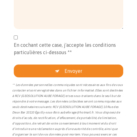
En cochant cette case, j'accepte les conditions
particulières ci-dessous **
Envoyer
** Les données personnelles communiquées sont nécessaires aux fins de vous
contacter et sont enregistrées dans un fichier informatisé. Elles sont destinées
à RCV (GEOSOLUTION AUBE FORAGE) et ses sous-traitants dans le seul but de
répondre à votre message. Les données collectées seront communiquées aux
seuls destinataires suivants: RCV (GEOSOLUTION AUBE FORAGE) 10 Rue des
Deux Bar 10110 Éguilly-sous-Bois aubeforage@hotmail.fr. Vous disposez de
droits d’accès, de rectification, d’effacement, de portabilité, de limitation,
d’opposition, de retrait de votre consentement à tout moment et du droit
d’introduire une réclamation auprès d’une autorité de contrôle, ainsi que
d’organiser le sort de vos données post-mortem. Vous pouvez exercer ces