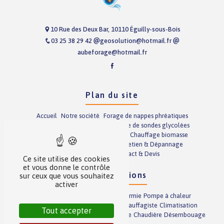
10 Rue des Deux Bar, 10110 Éguilly-sous-Bois
03 25 38 29 42
geosolution@hotmail.fr
aubeforage@hotmail.fr
Plan du site
Accueil
Notre société
Forage de nappes phréatiques
Forage de sondes glycolées
Pose de sondes glycolées
Prestations annexes
Chauffage
Chauffage biomasse
Climatisation
Plomberie
Entretien & Dépannage
Nos réalisations
Contact & Devis
Ce site utilise des cookies
et vous donne le contrôle
Nos prestations
sur ceux que vous souhaitez
activer
Chauffage
Entretien gaz
Géothermie
Pompe à chaleur
Poêle à granulés
Entretien fioul
Chauffagiste
Climatisation
Tout accepter
Forage
Plancher chauffant
Dépannage
Chaudière
Désembouage